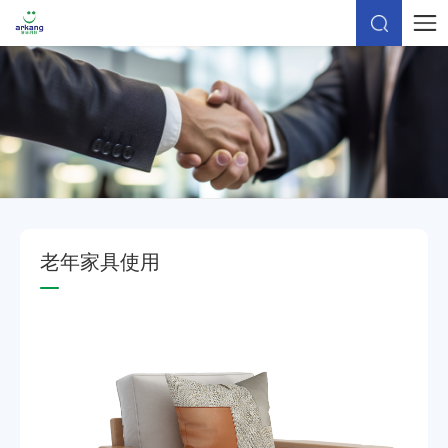
老
年
家
具
使
用