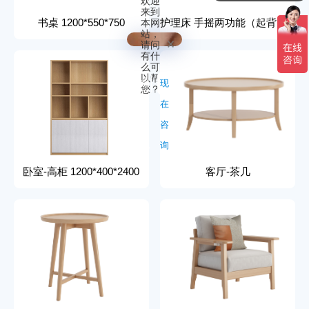
欢迎
现在有优惠活动吗
来到
书桌 1200*550*750
护理床 手摇两功能（起背、曲腿）
本网
站，
请问
有什
么可
以帮
稍
现
您？
后
在
再
咨
说
询
卧室-高柜 1200*400*2400
客厅-茶几