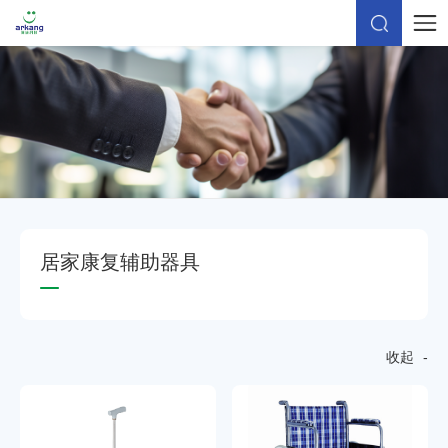
居
家
康
复
辅
助
器
具
收起