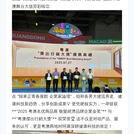
澳舞台大放异彩啦👏
在 “歸來正青春展館 企業家論壇”，咱和各界大佬流养老、健
康科技新趋势，分享创新成果💡 更凭硬核实力，一举斩获
**“2025 粤澳名优商品展 银髮經濟品牌企業金奖”** 与
**“粤澳傑出行銷大獎”** 双荣誉🏆 这不仅是对咱产品、服
务的认可，更是粤澳两地对呵康深耕健康科技的肯定！